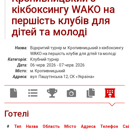
кікбоксингу WAKO на
першість клубів для
дітей та молоді
Назва:
Відкритий турнір м. Кропивницький з кікбоксингу
WAKO на першість клубів для дітей та молоді
Категорія:
Клубний турнір
Дата:
06 черв. 2026 - 07 черв. 2026
Місто:
м. Кропивницький
Адреса:
вул. Пашутінська 12, СК «Україна»
Готелі
#
Тип
Назва
Область
Місто
Адреса
Телефон
Са