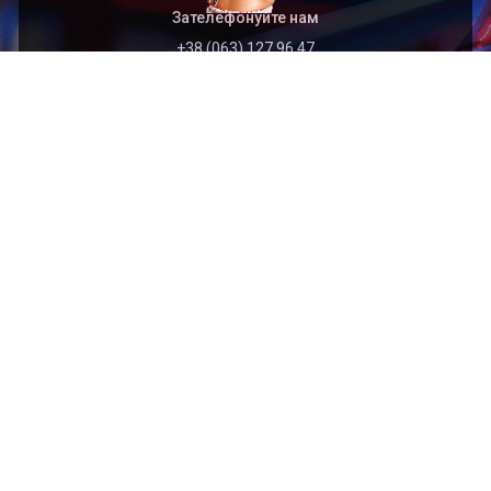
Зателефонуйте нам
+38 (063) 127 96 47
Швидкий перехід
Головна
Архів
Організація
Контакти
Найближчі події
2026.09.01
Відкритий чемпіонат Тернопільської області з
кікбоксингу WAKO (кік-лайт, лайт-контакт)
присвячений пам’яті захисника України Богдана
ЯЦИШИНА
2026.09.01
Відкритий Кубок Хмельницької області з кікбоксингу
WAKO пам'яті захисника України Сергія Подоляна