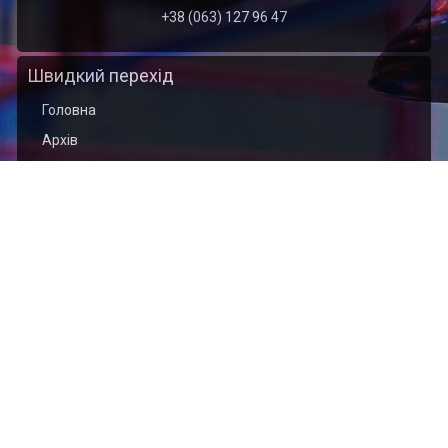
+38 (063) 127 96 47
Швидкий перехід
Головна
Архів
Організація
Контакти
Найближчі події
2026.09.01
Відкритий чемпіонат Тернопільської області з
кікбоксингу WAKO (кік-лайт, лайт-контакт)
присвячений пам’яті захисника України Богдана
ЯЦИШИНА
2026.09.01
Відкритий Кубок Хмельницької області з кікбоксингу
WAKO пам'яті захисника України Сергія Подоляна
Ми в соц. мережах