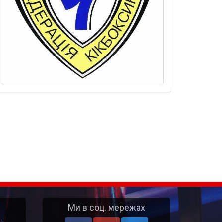
Ми в соц. мережах
т