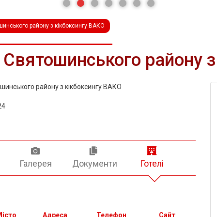
шинського району з кікбоксингу ВАКО
 Святошинського району з
шинського району з кікбоксингу ВАКО
24
и
Галерея
Документи
Готелі
Місто
Адреса
Телефон
Сайт