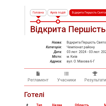
Головна
Архів подій
Відкрита Першість Свято
Відкрита Першість
Назва:
Відкрита Першість Свято
Категорія:
Чемпіонат району
Дата:
03 лют. 2024 - 03 лют. 20
Місто:
м. Київ
Адреса:
вул. О. Махова 6-Г
Регламент
Учасники
Результат
Готелі
#
Тип
Назва
Область