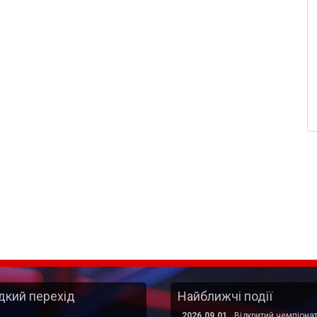
кий перехід
Найближчі події
2026.09.01
Відкритий чемпіона