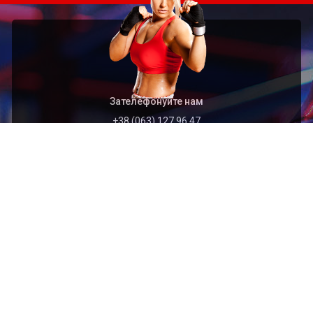
Зателефонуйте нам
+38 (063) 127 96 47
Швидкий перехід
Головна
Архів
Організація
Контакти
Найближчі події
2026.09.01
Відкритий чемпіонат Тернопільської області з