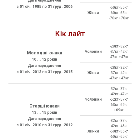
Дата народження
з 01 січ. 1985 по 31 груд. 2006
-50кг -55кг
Жінки
-60кг -65кг
-70кг +70кг
Кік лайт
-28кг -32кг
Чоловіки
-37кг -42кг
Молодші юнаки
-47кг +47кг
10 ... 12 років
Дата народження
-28кг -32кг
з 01 січ. 2013 по 31 груд. 2015
Жінки
-37кг -42кг
-47кг +47кг
-32кг -37кг
-42кг -47кг
Чоловіки
-52кг -57кг
-63кг -69кг
Старші юнаки
+69кг
13 ... 15 років
Дата народження
-32кг -37кг
з 01 січ. 2010 по 31 груд. 2012
-42кг -46кг
Жінки
-50кг -55кг
-60кг -65кг