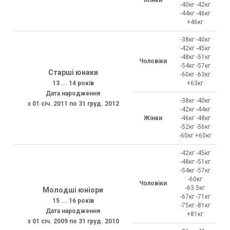
-40кг -42кг
-44кг -46кг
+46кг
-38кг -40кг
-42кг -45кг
-48кг -51кг
Чоловіки
-54кг -57кг
Старші юнаки
-60кг -63кг
13 ... 14 років
+63кг
Дата народження
-38кг -40кг
з 01 січ. 2011 по 31 груд. 2012
-42кг -44кг
Жінки
-46кг -48кг
-52кг -56кг
-60кг +60кг
-42кг -45кг
-48кг -51кг
-54кг -57кг
-60кг
Чоловіки
-63.5кг
Молодші юніори
-67кг -71кг
15 ... 16 років
-75кг -81кг
Дата народження
+81кг
з 01 січ. 2009 по 31 груд. 2010