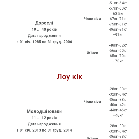
-51кг -54кг
-57кг -60кг
-63.5кг
Чоловіки
-67кг -71кг
Дорослі
-75кг -81кг
19 ... 40 років
-86кг -91кг
+91кг
Дата народження
з 01 січ. 1985 по 31 груд. 2006
-48кг -52кг
-56кг -60кг
Жінки
-65кг -70кг
+70кг
Лоу кік
-28кг -30кг
-32кг -34кг
-36кг -38кг
Чоловіки
-40кг -42кг
-44кг -46кг
Молодші юнаки
+46кг
11 ... 12 років
Дата народження
-28кг -30кг
з 01 січ. 2013 по 31 груд. 2014
-32кг -34кг
-36кг -38кг
Жінки