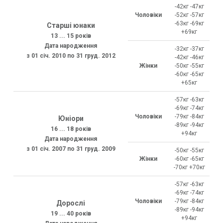
-42кг -47кг
Чоловіки
-52кг -57кг
-63кг -69кг
Старші юнаки
+69кг
13 ... 15 років
Дата народження
-32кг -37кг
з 01 січ. 2010 по 31 груд. 2012
-42кг -46кг
Жінки
-50кг -55кг
-60кг -65кг
+65кг
-57кг -63кг
-69кг -74кг
Чоловіки
-79кг -84кг
Юніори
-89кг -94кг
16 ... 18 років
+94кг
Дата народження
з 01 січ. 2007 по 31 груд. 2009
-50кг -55кг
Жінки
-60кг -65кг
-70кг +70кг
-57кг -63кг
-69кг -74кг
Чоловіки
-79кг -84кг
Дорослі
-89кг -94кг
19 ... 40 років
+94кг