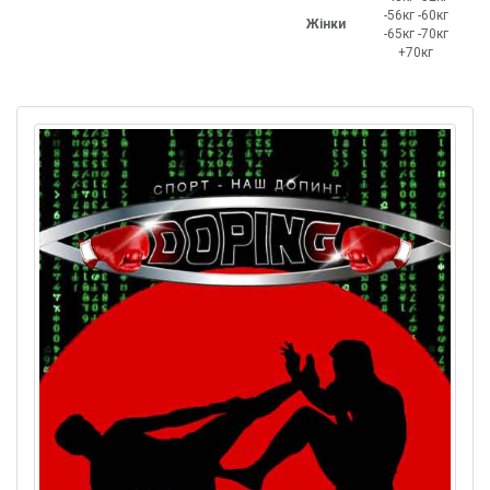
-56кг -60кг
Жінки
-65кг -70кг
+70кг