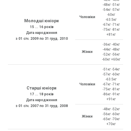
-48кг -51кг
-54кг -57кг
-60кг
Чоловіки
-63.5кг
Молодші юніори
-67кг -71кг
15 ... 16 років
-75кг -81кг
Дата народження
+81кг
з 01 січ. 2009 по 31 груд. 2010
-36кг -40кг
-44кг -48кг
Жінки
-52кг -56кг
-60кг +60кг
-51кг -54кг
-57кг -60кг
-63.5кг
Чоловіки
-67кг -71кг
Старші юніори
-75кг -81кг
17 ... 18 років
-86кг -91кг
+91кг
Дата народження
з 01 січ. 2007 по 31 груд. 2008
-48кг -52кг
-56кг -60кг
Жінки
-65кг -70кг
+70кг