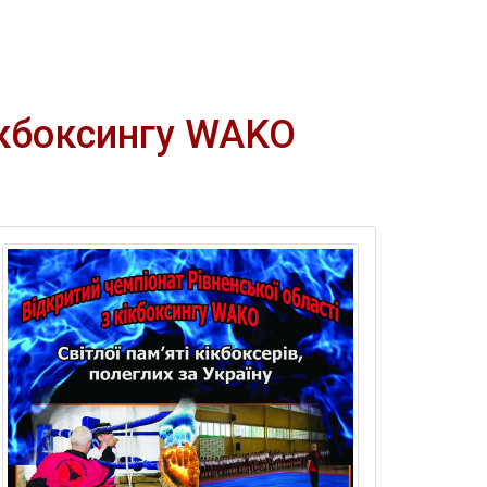
кікбоксингу WAKO