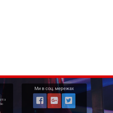
Ми в соц. мережах
т
ті з
ік-
і