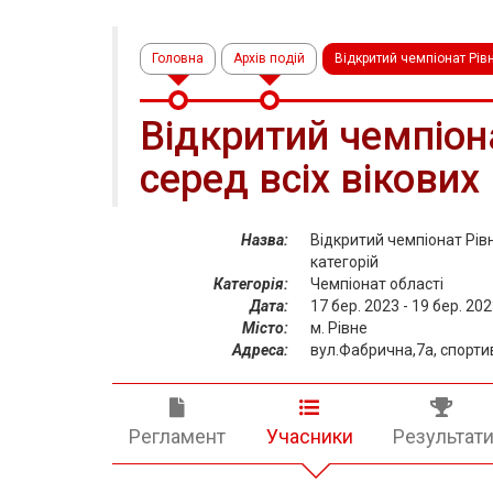
Головна
Архів подій
Відкритий чемпіонат Рівн
Відкритий чемпіон
серед всіх вікових
Назва:
Відкритий чемпіонат Рівн
категорій
Категорія:
Чемпіонат області
Дата:
17 бер. 2023 - 19 бер. 20
Місто:
м. Рівне
Адреса:
вул.Фабрична,7а, спор
Регламент
Учасники
Результат