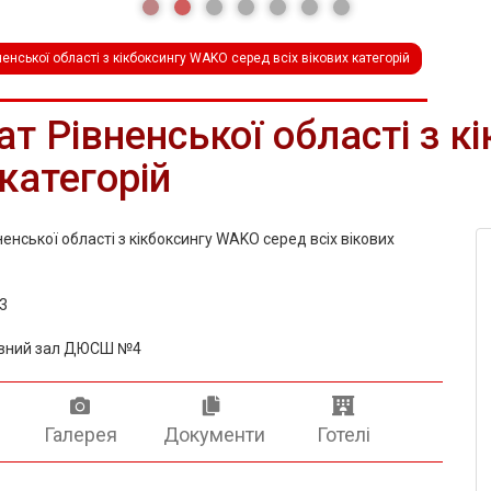
енської області з кікбоксингу WAKO серед всіх вікових категорій
ат Рівненської області з 
 категорій
енської області з кікбоксингу WAKO серед всіх вікових
23
тивний зал ДЮСШ №4
и
Галерея
Документи
Готелі