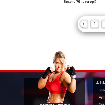
Всього 70 категорій
«
1
Швид
Гол
Арх
Орг