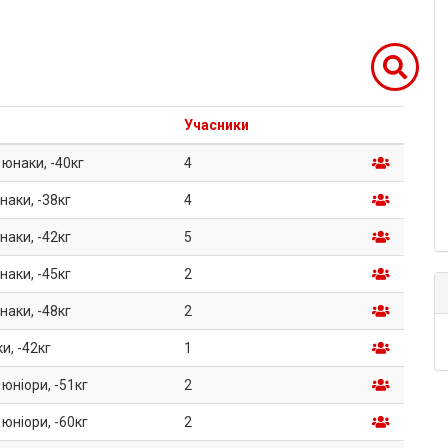
Учасники
 юнаки, -40кг
4
наки, -38кг
4
наки, -42кг
5
наки, -45кг
2
наки, -48кг
2
и, -42кг
1
 юніори, -51кг
2
 юніори, -60кг
2