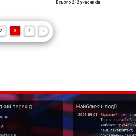
Всього 212 учасників
2
3
4
»
кий перехід
Найближчі події
2026.09.01
Відкритий чемпіона
овна
Тернопільської облас
кікбоксингу WAKO (к
ів
лайт, лайт-контакт)
анізація
присвячений пам’ят