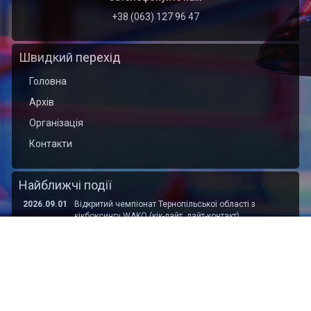
+38 (063) 127 96 47
Швидкий перехід
Головна
Архів
Організація
Контакти
Найближчі події
2026.09.01
Відкритий чемпіонат Тернопільської області з
кікбоксингу WAKO (кік-лайт, лайт-контакт)
присвячений пам’яті захисника України Богдана
ЯЦИШИНА
2026.09.01
Відкритий Кубок Хмельницької області з кікбоксингу
WAKO пам'яті захисника України Сергія Подоляна