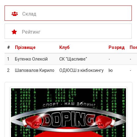
Склад
Рейтинг
#
Прізвище
Клуб
Розряд
По
1
Бутенко Олексій
СК "Щасливе"
-
-
2
Шаповалов Кирило
ОДЮСШ з кікбоксингу
Iю
-