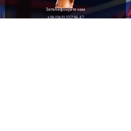
Зателефонуйте нам
+38 (063) 127 96 47
Швидкий перехід
Головна
Архів
Організація
Контакти
Найближчі події
2026.09.01
Відкритий чемпіонат Тернопільської області з
кікбоксингу WAKO (кік-лайт, лайт-контакт)
присвячений пам’яті захисника України Богдана
ЯЦИШИНА
2026.09.01
Відкритий Кубок Хмельницької області з кікбоксингу
WAKO пам'яті захисника України Сергія Подоляна