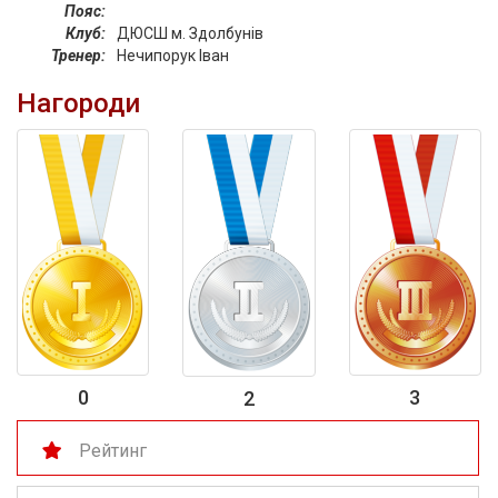
Пояс:
Клуб:
ДЮСШ м. Здолбунів
Тренер:
Нечипорук Іван
Нагороди
0
3
2
Рейтинг