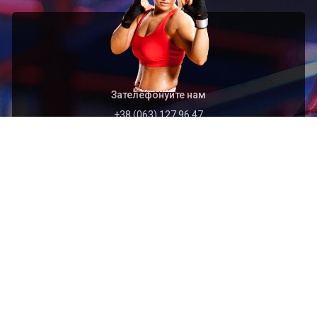
Зателефонуйте нам
+38 (063) 127 96 47
Швидкий перехід
Головна
Архів
Організація
Контакти
Найближчі події
2026.09.01
Відкритий чемпіонат Тернопільської області з