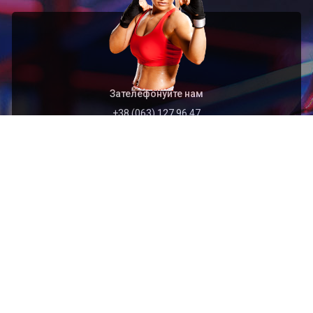
Зателефонуйте нам
+38 (063) 127 96 47
Швидкий перехід
Головна
Архів
Організація
Контакти
Найближчі події
2026.09.01
Відкритий чемпіонат Тернопільської області з