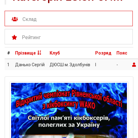
Склад
Рейтинг
#
Прізвище
Клуб
Розряд
Пояс
1
Данько Сергій
ДЮСШ м. Здолбунів
I
-