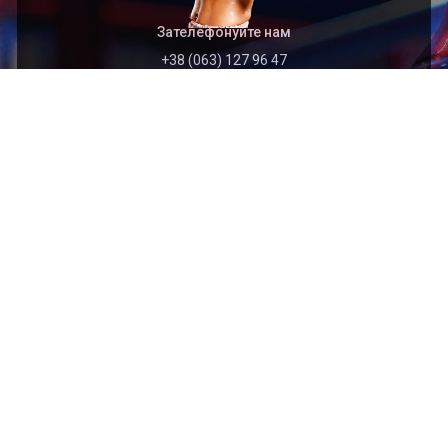
Зателефонуйте нам
+38 (063) 127 96 47
Швидкий перехід
Головна
Архів
Організація
Контакти
Найближчі події
2026.09.01
Відкритий чемпіонат Тернопільської області з
кікбоксингу WAKO (кік-лайт, лайт-контакт)
присвячений пам’яті захисника України Богдана
ЯЦИШИНА
2026.09.01
Відкритий Кубок Хмельницької області з кікбоксингу
WAKO пам'яті захисника України Сергія Подоляна