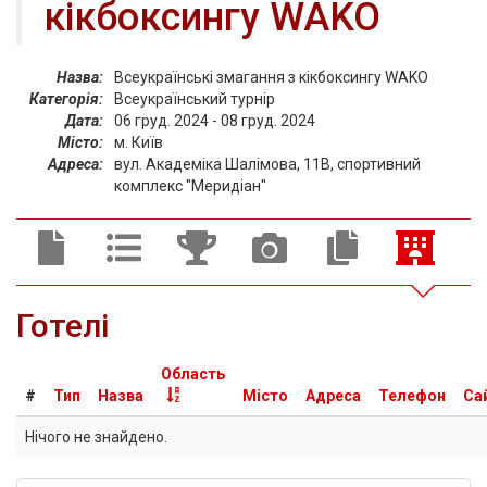
кікбоксингу WAKO
Назва:
Всеукраїнські змагання з кікбоксингу WAKO
Категорія:
Всеукраїнський турнір
Дата:
06 груд. 2024 - 08 груд. 2024
Місто:
м. Київ
Адреса:
вул. Академіка Шалімова, 11В, спортивний
комплекс "Меридіан"
Готелі
Область
#
Тип
Назва
Місто
Адреса
Телефон
Са
Нічого не знайдено.