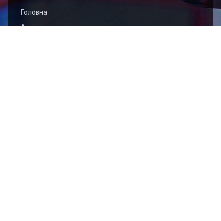
Головна
Архів
Організація
Контакти
Найближчі події
2026.09.01
Відкритий чемпіонат Тернопільської області з
кікбоксингу WAKO (кік-лайт, лайт-контакт)
присвячений пам’яті захисника України Богдана
ЯЦИШИНА
2026.09.01
Відкритий Кубок Хмельницької області з кікбоксингу
WAKO пам'яті захисника України Сергія Подоляна
Ми в соц. мережах