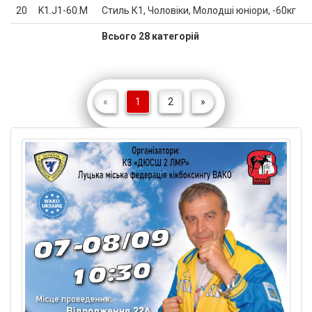
20
K1.J1-60.M
Стиль К1, Чоловіки, Молодші юніори, -60кг
Всього 28 категорій
«
1
2
»